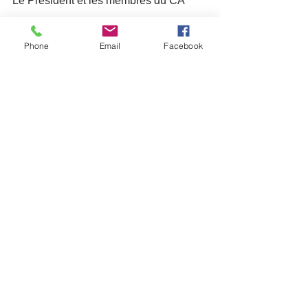
Le Président et les membres du CA
Phone
Email
Facebook
Voir tout
Posts récents