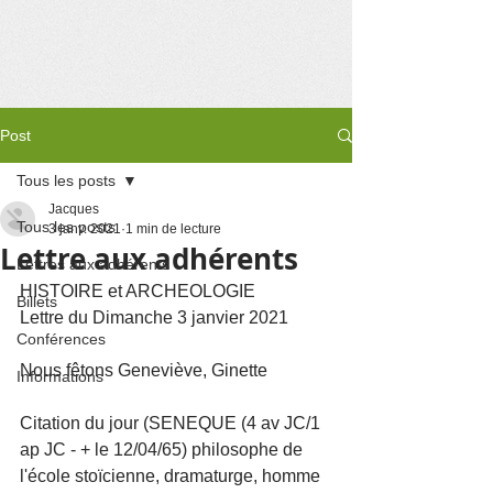
Post
Tous les posts
Jacques
Tous les posts
3 janv. 2021
1 min de lecture
Lettre aux adhérents
Lettres aux adhérents
HISTOIRE et ARCHEOLOGIE
Billets
Lettre du Dimanche 3 janvier 2021 
Conférences
Nous fêtons Geneviève, Ginette
Informations
Citation du jour (SENEQUE (4 av JC/1 
ap JC - + le 12/04/65) philosophe de 
l'école stoïcienne, dramaturge, homme 