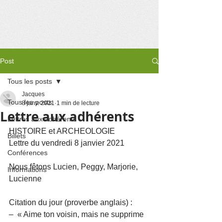
Post
Tous les posts
Jacques
Tous les posts
8 janv. 2021
1 min de lecture
Lettre aux adhérents
Lettres aux adhérents
HISTOIRE et ARCHEOLOGIE
Billets
Lettre du vendredi 8 janvier 2021
Conférences
Nous fêtons Lucien, Peggy, Marjorie, 
Informations
Lucienne
Citation du jour (proverbe anglais) :
–  « Aime ton voisin, mais ne supprime 