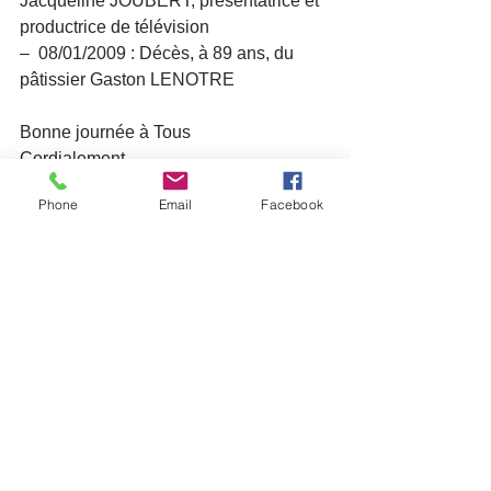
Jacqueline JOUBERT, présentatrice et 
productrice de télévision
–  08/01/2009 : Décès, à 89 ans, du 
pâtissier Gaston LENOTRE 
Bonne journée à Tous
Cordialement
Le Président et les membres du CA
Phone
Email
Facebook
Voir tout
Posts récents