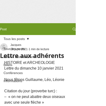
Post
Tous les posts
Jacques
Tous les posts
10 janv. 2021
1 min de lecture
Lettre aux adhérents
Lettres aux adhérents
HISTOIRE et ARCHEOLOGIE
Billets
Lettre du dimanche 10 janvier 2021 
Conférences
Nous fêtons Guillaume, Léo, Léonie
Informations
Citation du jour (proverbe turc) :
–  « on ne peut abattre deux oiseaux 
avec une seule flèche » 