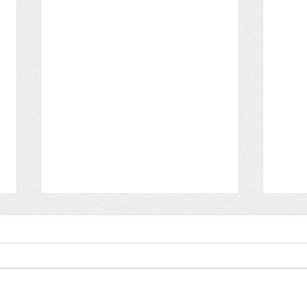
Lettre aux adhérents
Lett
HISTOIRE et ARCHEOLOGIE
HIST
Lettre du dimanche 30 ami 2021
Lettr
Bonne fête à toutes les mamans
Nous 
Nous fêtons Ferdinand,
Ursul