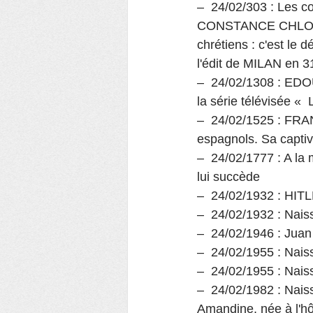
–  24/02/303 : Les
CONSTANCE CHLORE or
chrétiens : c'est le 
l'édit de MILAN en 3
–  24/02/1308 : EDOU
la série télévisée « 
–  24/02/1525 : FRAN
espagnols. Sa captiv
–  24/02/1777 : A la
lui succède
–  24/02/1932 : HITL
–  24/02/1932 : Na
–  24/02/1946 : Juan
–  24/02/1955 : Nai
–  24/02/1955 : Nai
–  24/02/1982 : Nais
Amandine, née à l'