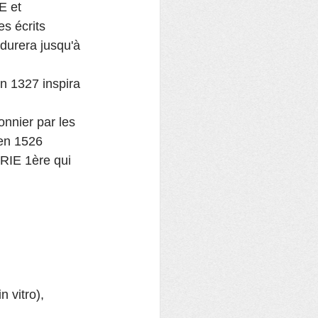
 et 
s écrits 
 durera jusqu'à 
n 1327 inspira 
nnier par les 
 en 1526
RIE 1ère qui 
 vitro), 