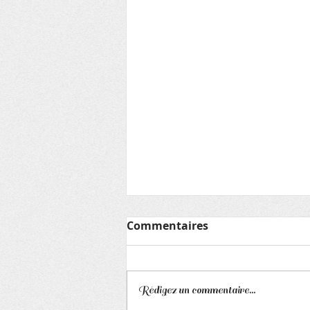
Lettre aux adhérents
Commentaires
HISTOIRE et ARCHEOLOGIE
Lettre du lundi 31 mai 2021 Nous
fêtons Baptista, Cantien,
Rédigez un commentaire...
Pétronille Asso La conférence «