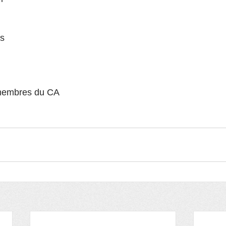
us
 membres du CA