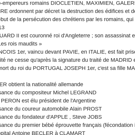
 co-empereurs romains DIOCLETIEN, MAXIMIEN, GALERE
donnent par décret la destruction des édifices et de
début de la persécution des chrétiens par les romains, qui
13
ARD II est couronné roi d'Angleterre ; son assassinat e
 Les rois maudits »
COIS 1er, vaincu devant PAVIE, en ITALIE, est fait priso
ité ne cesse qu'après la signature du traité de MADRID
 mort du roi du PORTUGAL JOSEPH 1er, c'est sa fille MA
ER obtient la nationalité allemande
issance du compositeur Michel LEGRAND
 PERON est élu président de l'Argentine
ssance du coureur automobile Alain PROST
ssance du fondateur d'APPLE , Steve JOBS
sance du premier bébé éprouvette français (fécondation in
hôpital Antoine BECLER à CLAMART