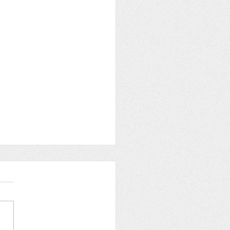
re aux adhérents
OIRE et ARCHEOLOGIE
e du samedi 29 mai 2021
fêtons Aymard, Job, Jobic,
e Bonne fête à Jobic