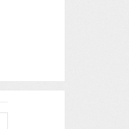
re aux adhérents
OIRE et ARCHEOLOGIE
e du samedi 29 mai 2021
fêtons Aymard, Job, Jobic,
e Bonne fête à Jobic