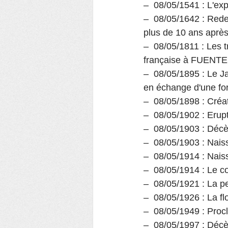
–  08/05/1541 : L'e
–  08/05/1642 : Red
plus de 10 ans apr
–  08/05/1811 : Les
française à FUEN
–  08/05/1895 : Le 
en échange d'une fo
–  08/05/1898 : Créa
–  08/05/1902 : Eru
–  08/05/1903 : Déc
–  08/05/1903 : Na
–  08/05/1914 : Na
–  08/05/1914 : Le 
–  08/05/1921 : La 
–  08/05/1926 : La 
–  08/05/1949 : Pro
–  08/05/1997 : Déc