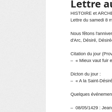
Lettre 
HISTOIRE et ARC
Lettre du samedi 8 
Nous fêtons l'annive
d'Arc, Désiré, Désir
Citation du jour (Pro
–  « Mieux vaut fuir 
Dicton du jour :
–  « A la Saint-Désir
Quelques événements 
–  08/05/1429 : Je