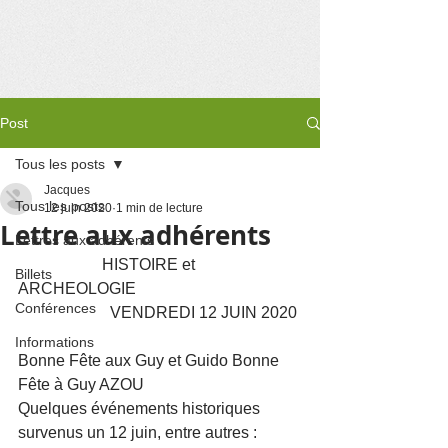
Post
Tous les posts
Jacques
Tous les posts
12 juin 2020
1 min de lecture
Lettre aux adhérents
Lettres aux adhérents
                     HISTOIRE et 
Billets
ARCHEOLOGIE 
Conférences
                       VENDREDI 12 JUIN 2020
Informations
Bonne Fête aux Guy et Guido Bonne 
Fête à Guy AZOU
Quelques événements historiques 
survenus un 12 juin, entre autres :