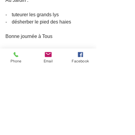
Au Jardin :
-    tuteurer les grands lys
-    désherber le pied des haies
Bonne journée à Tous
Le Président et les membres du CA
Phone
Email
Facebook
Lettres aux adhérents
Voir tout
Posts récents