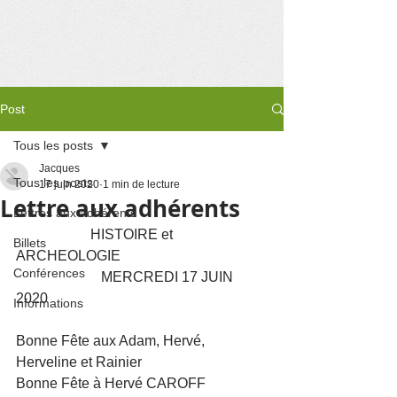
Post
Tous les posts
Jacques
Tous les posts
17 juin 2020
1 min de lecture
Lettre aux adhérents
Lettres aux adhérents
                     HISTOIRE et 
Billets
ARCHEOLOGIE 
Conférences
                        MERCREDI 17 JUIN 
2020
Informations
Bonne Fête aux Adam, Hervé, 
Herveline et Rainier
Bonne Fête à Hervé CAROFF