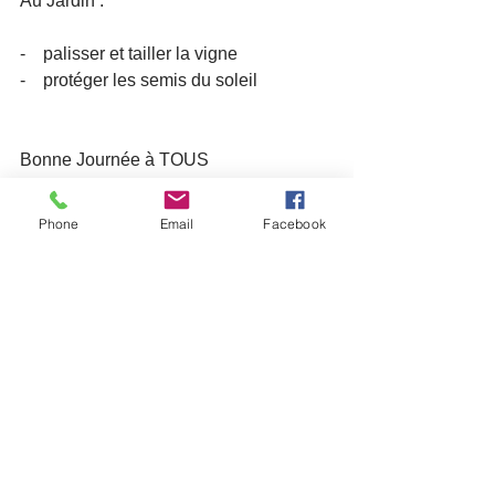
Au Jardin :
-    palisser et tailler la vigne
-    protéger les semis du soleil
Bonne Journée à TOUS
Le Président et les Membres du CA
Phone
Email
Facebook
Lettres aux adhérents
Voir tout
Posts récents