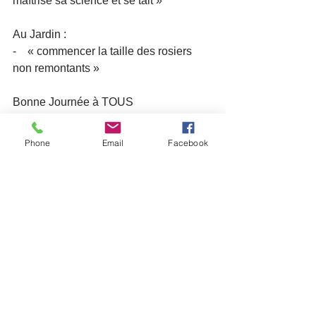
maîtrise sa science et se tait »
Au Jardin :
-    « commencer la taille des rosiers 
non remontants »
Bonne Journée à TOUS
Le Président et les membres du CA
Phone
Email
Facebook
Lettres aux adhérents
Voir tout
Posts récents