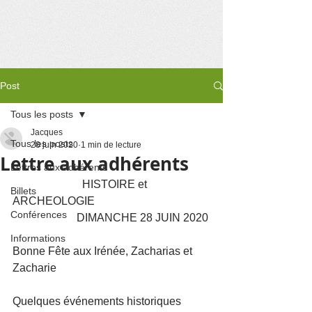
Post
Tous les posts
Jacques
Tous les posts
28 juin 2020
1 min de lecture
Lettre aux adhérents
Lettres aux adhérents
		     HISTOIRE et 
Billets
ARCHEOLOGIE 
Conférences
                       DIMANCHE 28 JUIN 2020
Informations
Bonne Fête aux Irénée, Zacharias et 
Zacharie
Quelques événements historiques 