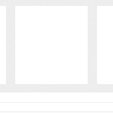
SOR
.
Lundi
châte