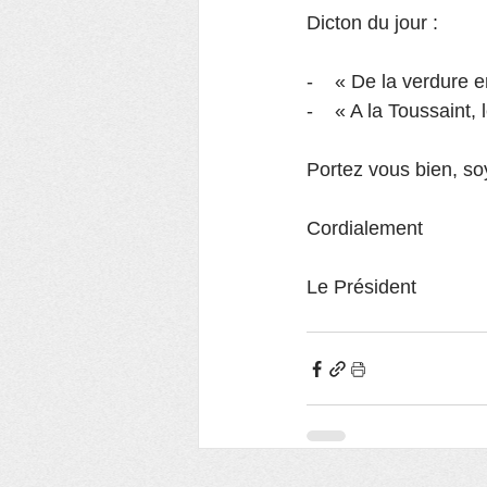
Dicton du jour :
-    « De la verdure 
-    « A la Toussaint, 
Portez vous bien, so
Cordialement
Le Président