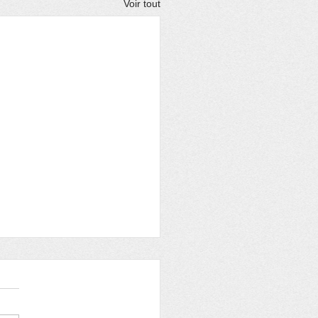
Voir tout
TIE CULTURELLE
 20 Juin 2022 Visite du
au de la roche Jagu .