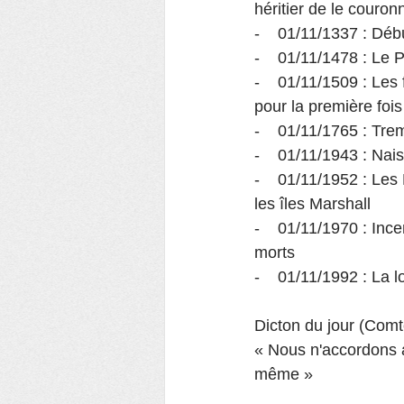
héritier de le couro
-    01/11/1337 : Déb
-    01/11/1478 : Le 
-    01/11/1509 : Le
pour la première fois
-    01/11/1765 : Tr
-    01/11/1943 : N
-    01/11/1952 : Le
les îles Marshall
-    01/11/1970 : Inc
morts
-    01/11/1992 : La l
Dicton du jour (Comt
« Nous n'accordons 
même »