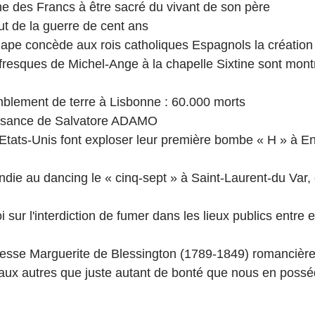
nne des Francs à être sacré du vivant de son père
ut de la guerre de cent ans
Pape concède aux rois catholiques Espagnols la création d
s fresques de Michel-Ange à la chapelle Sixtine sont mont
emblement de terre à Lisbonne : 60.000 morts
aissance de Salvatore ADAMO
s Etats-Unis font exploser leur première bombe « H » à E
endie au dancing le « cinq-sept » à Saint-Laurent-du Var, 
oi sur l'interdiction de fumer dans les lieux publics entre 
esse Marguerite de Blessington (1789-1849) romancière 
aux autres que juste autant de bonté que nous en poss