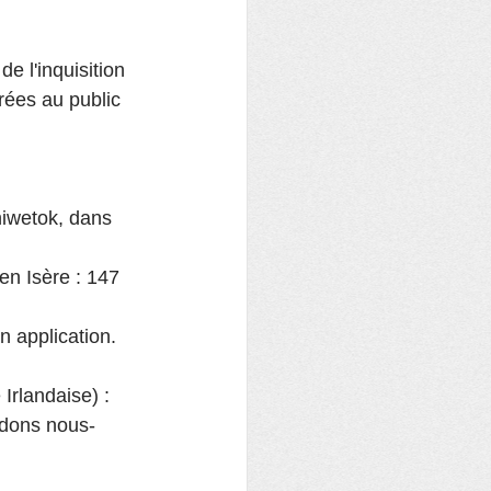
e l'inquisition
rées au public 
niwetok, dans 
en Isère : 147 
en application.
Irlandaise) :
édons nous-