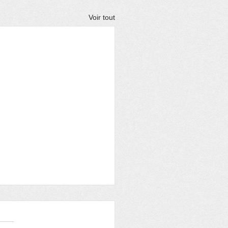
Voir tout
re aux adhérents
OIRE et ARCHEOLOGIE