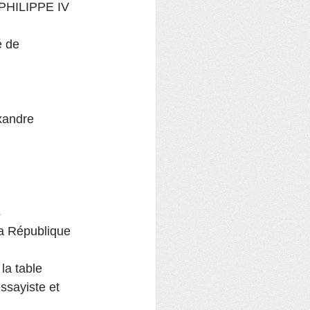
e PHILIPPE IV 
é de 
xandre 
s
a République 
la table
sayiste et 