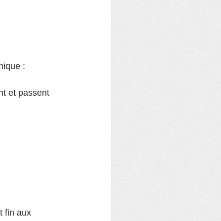
nique :
nt et passent 
 fin aux 