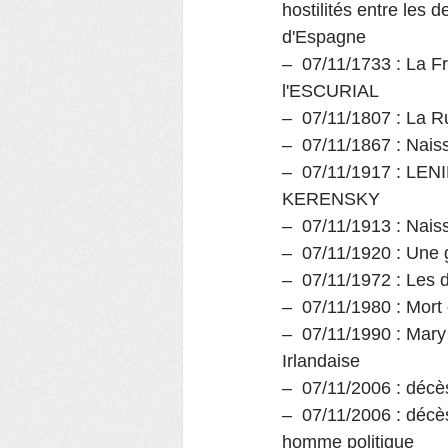
hostilités entre les 
d'Espagne
–  07/11/1733 : La Fra
l'ESCURIAL
–  07/11/1807 : La R
–  07/11/1867 : Nai
–  07/11/1917 : LENI
KERENSKY
–  07/11/1913 : Nais
–  07/11/1920 : Une 
–  07/11/1972 : Les d
–  07/11/1980 : Mor
–  07/11/1990 : Mar
Irlandaise
–  07/11/2006 : décè
–  07/11/2006 : déc
homme politique 