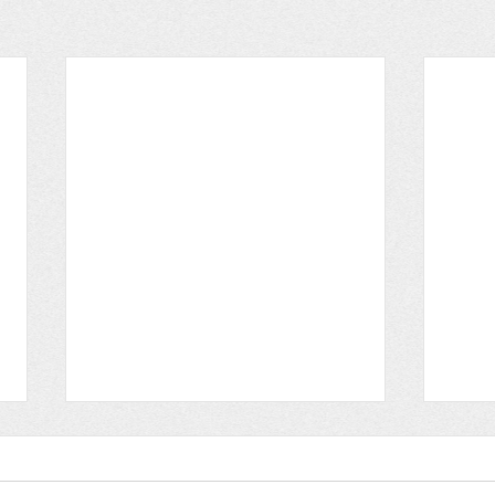
Lettre aux adhérents
Lett
HISTOIRE et ARCHEOLOGIE
HIST