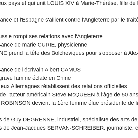
deux pays et qui unit LOUIS XIV à Marie-Thérèse, fille d
nce et l'Espagne s'allient contre l'Angleterre par le trait
ussie rompt ses relations avec l'Angleterre
ssance de marie CURIE, physicienne
NE prend la tête des Bolcheviques pour s'opposer à Ale
sance de l'écrivain Albert CAMUS
grave famine éclate en Chine
eux Allemagnes rétablissent des relations officielles
t de l'acteur américain Steve McQUEEN à l'âge de 50 an
y ROBINSON devient la 1ère femme élue présidente de l
s de Guy DEGRENNE, industriel, spécialiste des arts de 
ès de Jean-Jacques SERVAN-SCHREIBER, journaliste, es