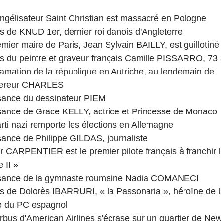
angélisateur Saint Christian est massacré en Pologne
s de KNUD 1er, dernier roi danois d'Angleterre
emier maire de Paris, Jean Sylvain BAILLY, est guillotiné
ès du peintre et graveur français Camille PISSARRO, 73
tion de la république en Autriche, au lendemain de 	            
mpereur CHARLES
ssance du dessinateur PIEM
ssance de Grace KELLY, actrice et Princesse de Monaco
arti nazi remporte les élections en Allemagne
sance de Philippe GILDAS, journaliste
r CARPENTIER est le premier pilote français à franchir 
 II »
issance de la gymnaste roumaine Nadia COMANECI
s de Dolorès IBARRURI, « la Passonaria », héroïne de la
e du PC espagnol
irbus d'American Airlines s'écrase sur un quartier de New