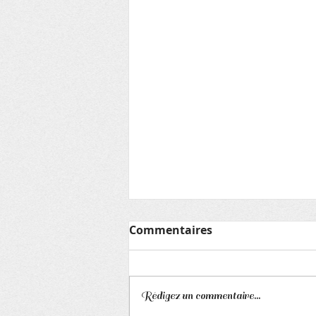
Lettre aux adhérents
Commentaires
HISTOIRE et ARCHEOLOGIE
Lettre du lundi 31 mai 2021 Nous
fêtons Baptista, Cantien,
Rédigez un commentaire...
Pétronille Asso La conférence «