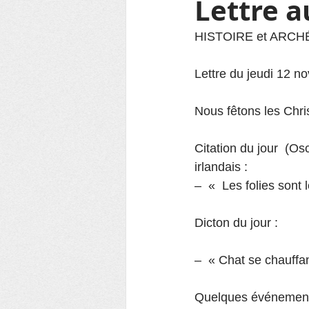
Lettre 
HISTOIRE et ARC
Lettre du jeudi 12 
Nous fêtons les Chris
Citation du jour  (O
irlandais :
–  «  Les folies sont
Dicton du jour :
–  « Chat se chauffa
Quelques événements