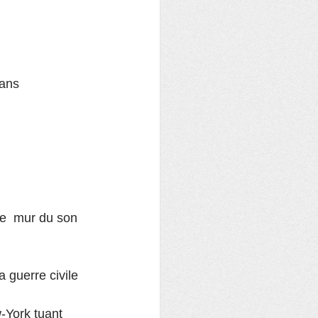
 ans
le  mur du son 
 guerre civile 
-York tuant 