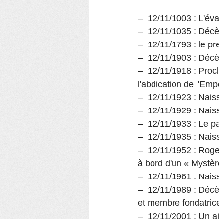
–  12/11/1003 : L'év
–  12/11/1035 : Décè
–  12/11/1793 : le pr
–  12/11/1903 : Déc
–  12/11/1918 : Proclama
l'abdication de l'E
–  12/11/1923 : Nai
–  12/11/1929 : Nai
–  12/11/1933 : Le p
–  12/11/1935 : Nais
–  12/11/1952 : Roge
à bord d'un « Mystère
–  12/11/1961 : Na
–  12/11/1989 : Décè
et membre fondatric
–  12/11/2001 : Un a