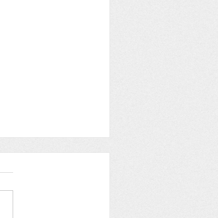
re aux adhérents
OIRE et ARCHEOLOGIE
e du samedi 29 mai 2021
fêtons Aymard, Job, Jobic,
e Bonne fête à Jobic