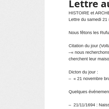
Lettre 
HISTOIRE et ARC
Lettre du samedi 2
Nous fêtons les Ruf
Citation du jour (Vol
–« nous recherchons
cherchent leur maiso
Dicton du jour :
–  « 21 novembre br
Quelques événements
–  21/11/1694 : Nais