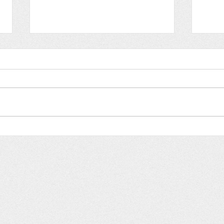
Lettre aux adhérents
Lett
HISTOIRE et ARCHEOLOGIE
HIST
Lettre du dimanche 30 ami 2021
Lettr
Bonne fête à toutes les mamans
Nous 
Nous fêtons Ferdinand,
Ursul
Fernande, Jeanne, Jeannette...
QUEME