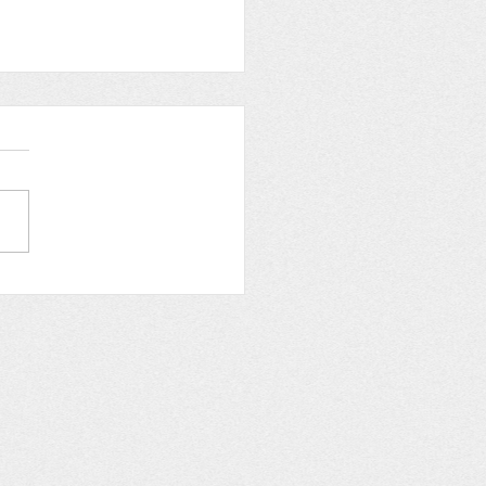
re aux adhérents
OIRE et ARCHEOLOGIE
e du samedi 29 mai 2021
fêtons Aymard, Job, Jobic,
e Bonne fête à Jobic
NER Citation du jour...