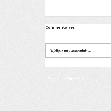
Lettre aux adhérents
Commentaires
HISTOIRE et ARCHEOLOGIE
Lettre du lundi 31 mai 2021 Nous
fêtons Baptista, Cantien,
Rédigez un commentaire...
Pétronille Asso La conférence «
l'année 1968 en...
hist.archeo.stpol@gmail.com