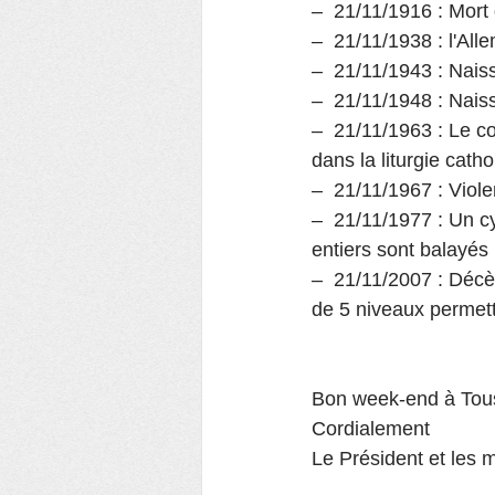
–  21/11/1916 : Mo
–  21/11/1938 : l'Al
–  21/11/1943 : Nai
–  21/11/1948 : Na
–  21/11/1963 : Le con
dans la liturgie catho
–  21/11/1967 : Vio
–  21/11/1977 : Un cy
entiers sont balayés
–  21/11/2007 : Décè
de 5 niveaux permett
Bon week-end à Tou
Cordialement
Le Président et les