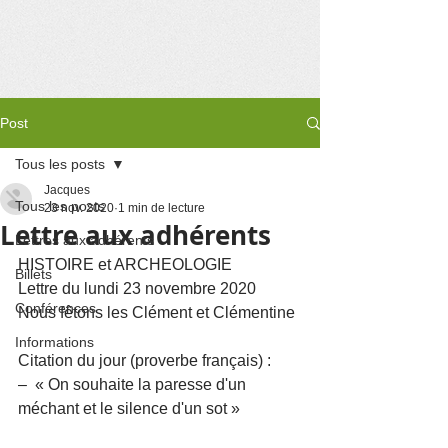
Post
Tous les posts
Jacques
Tous les posts
23 nov. 2020
1 min de lecture
Lettre aux adhérents
Lettres aux adhérents
HISTOIRE et ARCHEOLOGIE
Billets
Lettre du lundi 23 novembre 2020 
Conférences
Nous fêtons les Clément et Clémentine
Informations
Citation du jour (proverbe français) :
–  « On souhaite la paresse d'un 
méchant et le silence d'un sot » 