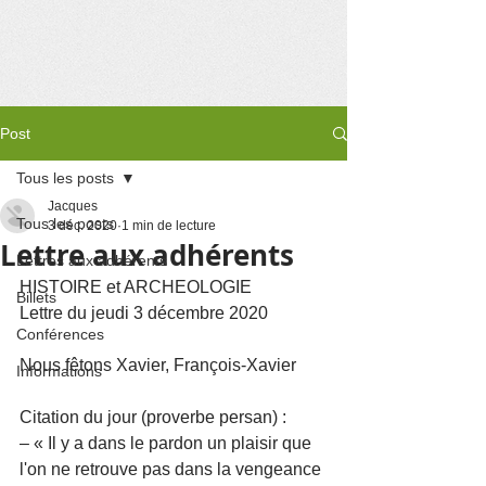
Post
Tous les posts
Jacques
Tous les posts
3 déc. 2020
1 min de lecture
Lettre aux adhérents
Lettres aux adhérents
HISTOIRE et ARCHEOLOGIE
Billets
Lettre du jeudi 3 décembre 2020 
Conférences
Nous fêtons Xavier, François-Xavier
Informations
Citation du jour (proverbe persan) :
– « Il y a dans le pardon un plaisir que 
l'on ne retrouve pas dans la vengeance 