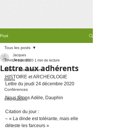
Post
Tous les posts
Jacques
Tous les posts
24 déc. 2020
1 min de lecture
Lettre aux adhérents
Lettres aux adhérents
HISTOIRE et ARCHEOLOGIE 
Billets
Lettre du jeudi 24 décembre 2020
Conférences
Nous fêtons Adèle, Dauphin
Informations
Citation du jour :
– « La dinde est tolérante, mais elle 
déteste les farceurs »