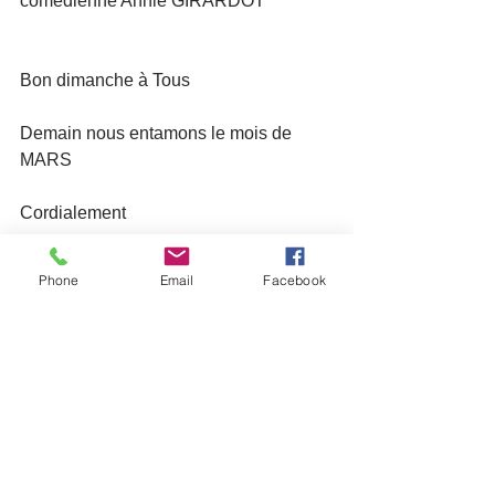
comédienne Annie GIRARDOT
Bon dimanche à Tous
Demain nous entamons le mois de 
MARS
Cordialement
Le Président et les membres du CA
Phone
Email
Facebook
Lettres aux adhérents
Voir tout