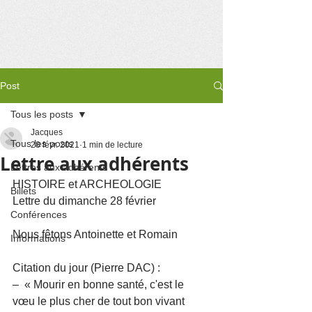
Post
Tous les posts
Jacques
Tous les posts
28 févr. 2021
1 min de lecture
Lettre aux adhérents
Lettres aux adhérents
HISTOIRE et ARCHEOLOGIE
Billets
Lettre du dimanche 28 février 
Conférences
Nous fêtons Antoinette et Romain
Informations
Citation du jour (Pierre DAC) :
–  « Mourir en bonne santé, c'est le 
vœu le plus cher de tout bon vivant 